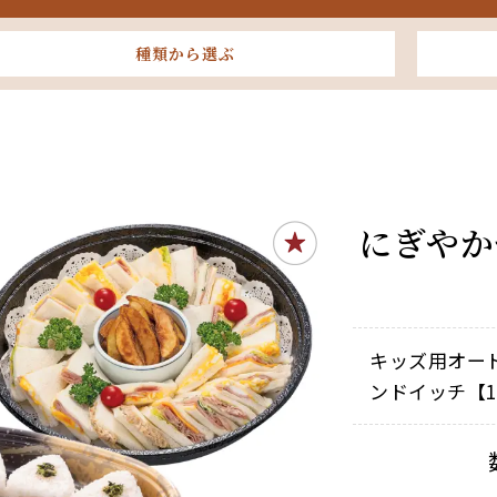
種類から選ぶ
にぎやか
キッズ用オード
ンドイッチ【1