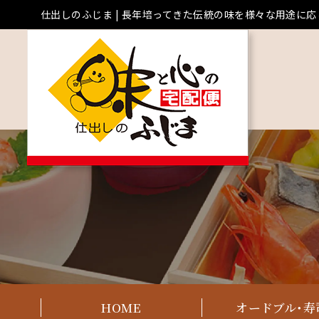
コ
仕出しのふじま | 長年培ってきた伝統の味を様々な用途に
ン
テ
ン
ツ
へ
ス
キ
ッ
プ
HOME
オードブル・寿