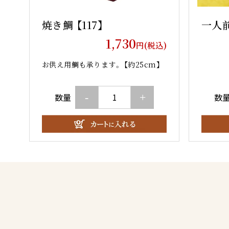
焼き鯛 【117】
一人前
1,730
円(税込)
お供え用鯛も承ります。 【約25cm】
-
+
数量
数