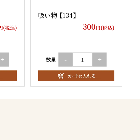
吸い物 【134】
300
円(税込)
円(税込)
+
-
+
数量