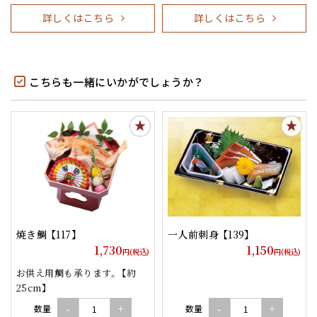
詳しくはこちら
詳しくはこちら
こちらも一緒にいかがでしょうか？
焼き鯛 【117】
一人前刺身 【139】
1,730
1,150
円(税込)
円(税込)
お供え用鯛も承ります。 【約
25cm】
数量
数量
-
+
-
+