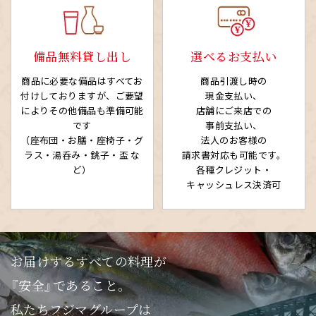
備品無料貸し出し
選べるお支払い
商品に必要な備品はすべてお
商品引渡し時の
付けしておりますが、ご要望
現金支払い、
によりその他備品も準備可能
店舗にご来店での
です
事前支払い、
（座布団・お膳・座椅子・グ
法人のお客様の
ラス・湯呑み・銚子・盃 な
請求書対応も可能です。
ど）
各種クレジット・
キャッシュレス決済可
お届けするすべての料理が
『安全』であること。
私たちフジマグループは