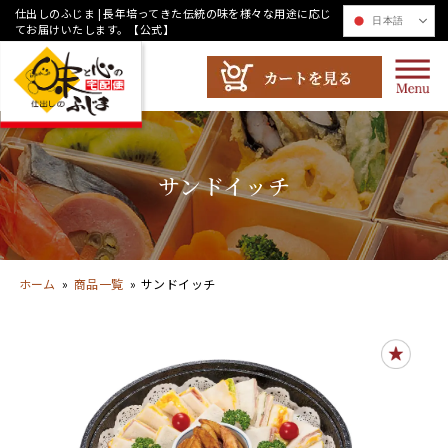
コ
仕出しのふじま | 長年培ってきた伝統の味を様々な用途に応じ
日本語
てお届けいたします。【公式】
ン
テ
ン
ツ
へ
ス
サンドイッチ
キ
ッ
プ
ホーム
»
商品一覧
»
サンドイッチ