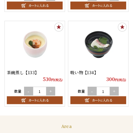
茶碗蒸し 【133】
吸い物 【134】
530
300
円(税込)
円(税込)
数量
数量
-
+
-
+
Area