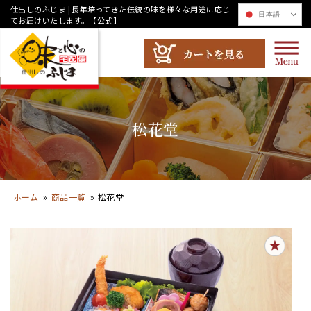
コ
仕出しのふじま | 長年培ってきた伝統の味を様々な用途に応じ
日本語
てお届けいたします。【公式】
ン
テ
ン
ツ
へ
ス
松花堂
キ
ッ
プ
ホーム
»
商品一覧
»
松花堂