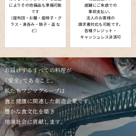
によりその他備品も準備可能
店舗にご来店での
です
事前支払い、
（座布団・お膳・座椅子・グ
法人のお客様の
ラス・湯呑み・銚子・盃 な
請求書対応も可能です。
ど）
各種クレジット・
キャッシュレス決済可
お届けするすべての料理が
『安全』であること。
私たちフジマグループは
食と健康に関連した創造企業です。
豊かな食文化を築き
地域社会に貢献します。