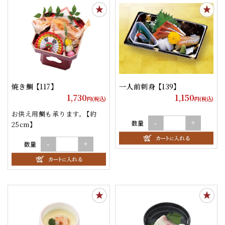
焼き鯛 【117】
一人前刺身 【139】
1,730
1,150
円(税込)
円(税込)
お供え用鯛も承ります。 【約
数量
-
+
25cm】
数量
-
+