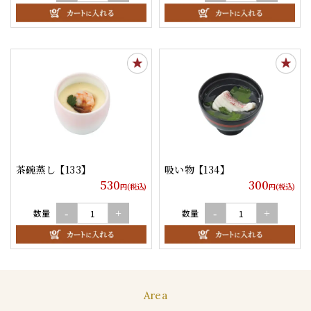
茶碗蒸し 【133】
吸い物 【134】
530
300
円(税込)
円(税込)
数量
数量
-
+
-
+
Area