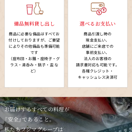
備品無料貸し出し
選べるお支払い
商品に必要な備品はすべてお
商品引渡し時の
付けしておりますが、ご要望
現金支払い、
によりその他備品も準備可能
店舗にご来店での
です
事前支払い、
（座布団・お膳・座椅子・グ
法人のお客様の
ラス・湯呑み・銚子・盃 な
請求書対応も可能です。
ど）
各種クレジット・
キャッシュレス決済可
お届けするすべての料理が
『安全』であること。
私たちフジマグループは