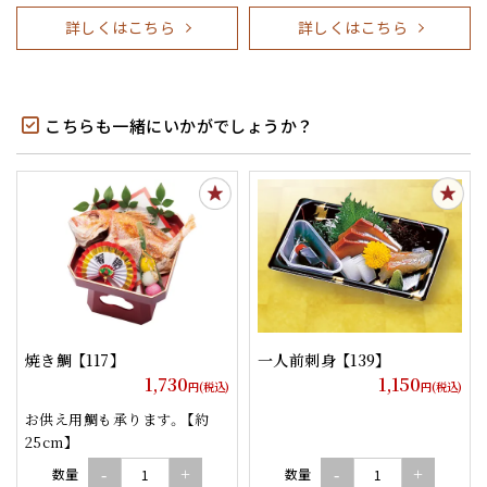
詳しくはこちら
詳しくはこちら
こちらも一緒にいかがでしょうか？
焼き鯛 【117】
一人前刺身 【139】
1,730
1,150
円(税込)
円(税込)
お供え用鯛も承ります。 【約
25cm】
数量
数量
-
+
-
+