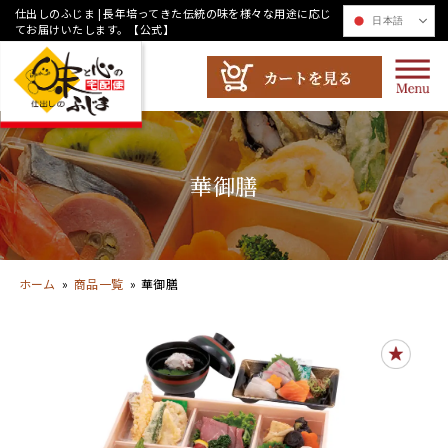
コ
仕出しのふじま | 長年培ってきた伝統の味を様々な用途に応じ
日本語
てお届けいたします。【公式】
ン
テ
ン
ツ
へ
ス
華御膳
キ
ッ
プ
ホーム
»
商品一覧
»
華御膳